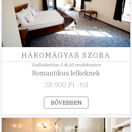
HÁROMÁGYAS SZOBA
Szállodánkban 5 db áll rendelkezésre
Romantikus lelkeknek
38 900 Ft -tól
BŐVEBBEN