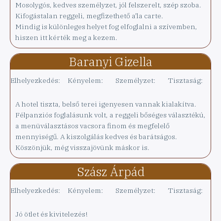
Mosolygós, kedves személyzet, jól felszerelt, szép szoba.
Kifogástalan reggeli, megfizethető a'la carte.
Mindig is különleges helyet fog elfoglalni a szívemben,
hiszen itt kérték meg a kezem.
Baranyi Gizella
Elhelyezkedés:
Kényelem:
Személyzet:
Tisztaság:
A hotel tiszta, belső terei igenyesen vannak kialakítva.
Félpanziós foglalásunk volt, a reggeli bőséges választékú,
a menüválasztásos vacsora finom és megfelelő
mennyiségű. A kiszolgálás kedves és barátságos.
Köszönjük, még visszajövünk máskor is.
Szász Árpád
Elhelyezkedés:
Kényelem:
Személyzet:
Tisztaság:
Jó ötlet és kivitelezés!