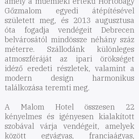
amely a műemléki értékű Hortobágy
Gőzmalom egyedi átépítésével
született meg, és 2013 augusztusa
óta fogadja vendégeit Debrecen
belvárosától mindössze néhány száz
méterre. Szállodánk különleges
atmoszféráját az ipari örökséget
idéző eredeti részletek, valamint a
modern design harmonikus
találkozása teremti meg.
A Malom Hotel összesen 22
kényelmes és igényesen kialakított
szobával várja vendégeit, amelyek
között egyágyas, franciaágyas,