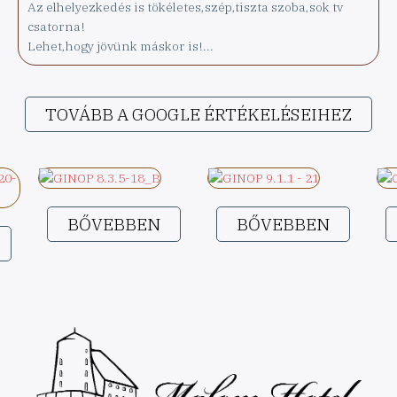
Az elhelyezkedés is tökéletes,szép,tiszta szoba,sok tv
csatorna!
Lehet,hogy jövünk máskor is!...
TOVÁBB A GOOGLE ÉRTÉKELÉSEIHEZ
BŐVEBBEN
BŐVEBBEN