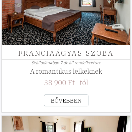
FRANCIAÁGYAS SZOBA
Szállodánkban 7 db áll rendelkezésre
A romantikus lelkeknek
38 900 Ft -tól
BŐVEBBEN