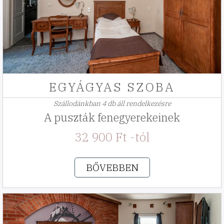
EGYÁGYAS SZOBA
Szállodánkban 4 db áll rendelkezésre
A puszták fenegyerekeinek
32 900 Ft -tól
BŐVEBBEN