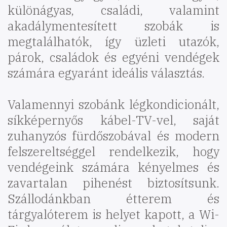
különágyas, családi, valamint
akadálymentesített szobák is
megtalálhatók, így üzleti utazók,
párok, családok és egyéni vendégek
számára egyaránt ideális választás.
Valamennyi szobánk légkondicionált,
síkképernyős kábel-TV-vel, saját
zuhanyzós fürdőszobával és modern
felszereltséggel rendelkezik, hogy
vendégeink számára kényelmes és
zavartalan pihenést biztosítsunk.
Szállodánkban étterem és
tárgyalóterem is helyet kapott, a Wi-